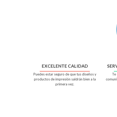
EXCELENTE CALIDAD
SERV
Puedes estar seguro de que tus diseños y
Te 
productos de impresión saldrán bien a la
comunic
primera vez.