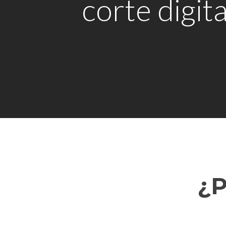
corte digita
¿