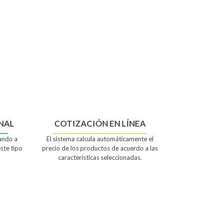
NAL
COTIZACIÓN EN LÍNEA
gando a
El sistema calcula automáticamente el
ste tipo
precio de los productos de acuerdo a las
características seleccionadas.