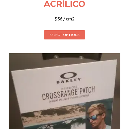
ACRÍLICO
$
56
/ cm2
SELECT OPTIONS