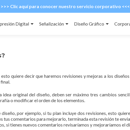
>>> Clic aquí para conocer nuestro servicio corporativo <<<
presión Digital
Señalización
Diseño Gráfico
Corpora
ntenido
s?
, esto quiere decir que haremos revisiones y mejoras a los diseño
final.
la idea original del diseño, deben ser máximo tres cambios senci
rafía o modificar el orden de los elementos.
diseño, por ejemplo, si tu plan incluye dos revisiones, esto qui
s tus comentarios para mejorarlo, terminada esta revisión te env
s, si tienes nuevos comentarios revisaríamos y mejoraríamos el d