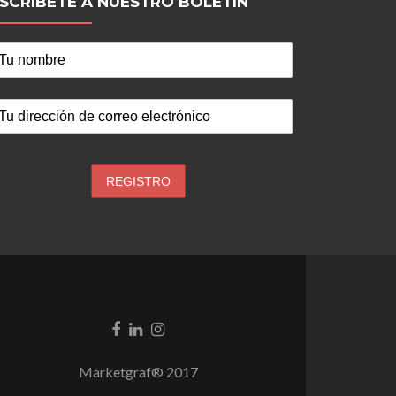
NSCRÍBETE A NUESTRO BOLETÍN
Go
Go
Go
to
to
to
Facebook
Linkedin
Instagram
Marketgraf® 2017