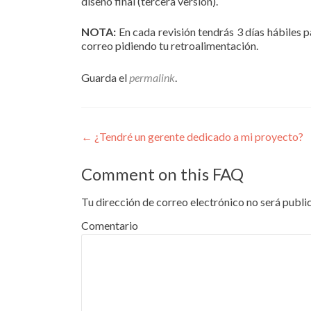
diseño final (tercera versión).
NOTA:
En cada revisión tendrás 3 días hábiles 
correo pidiendo tu retroalimentación.
Guarda el
permalink
.
Navegación
←
¿Tendré un gerente dedicado a mi proyecto?
de
Comment on this FAQ
entradas
Tu dirección de correo electrónico no será publi
Comentario